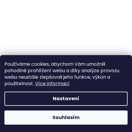
a
j
í
t
?
Používáme cookies, abychom Vám umožnili
HLEDAT
pohodlné prohlížení webu a díky analýze provozu
webu neustále zlepšovali jeho funkce, výkon a
použitelnost.
Více informací
D
Nastavení
o
p
o
Souhlasím
r
u